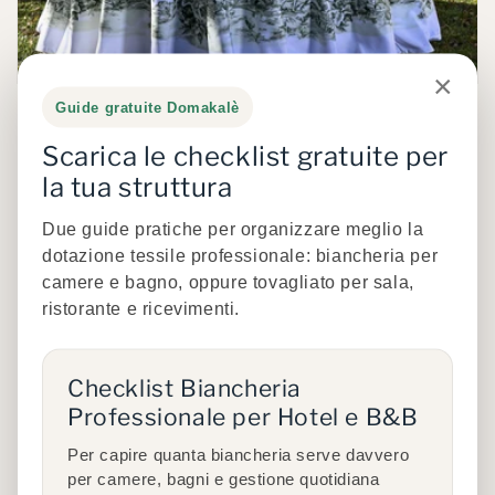
×
Guide gratuite Domakalè
Scarica le checklist gratuite per
What's new in 2025
la tua struttura
Due guide pratiche per organizzare meglio la
Perfect for outdoor and/or indoor events,
dotazione tessile professionale: biancheria per
made of satin fabric and industrial wash
camere e bagno, oppure tovagliato per sala,
resistant print. Suitable for combining style
ristorante e ricevimenti.
and functionality in a single product
.
Checklist Biancheria
See Printed Tablecloths
Professionale per Hotel e B&B
Per capire quanta biancheria serve davvero
per camere, bagni e gestione quotidiana