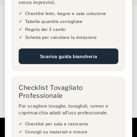
senza imprevisti.
Checklist letto, bagno e sala colazione
Prodotti in evidenza
Tabella quantità consigliate
Regola dei 3 cambi
Scheda per calcolare la dotazione
Nessun
prodotto
Scarica guida biancheria
corrisponde
alle
keyword
trovate.
Checklist Tovagliato
Professionale
Vedi tutti i prodotti
Per scegliere tovaglie, tovaglioli, runner e
coprimacchia adatti all’uso professionale.
Checklist per sala e ristorante
Consigli su materiali e misure